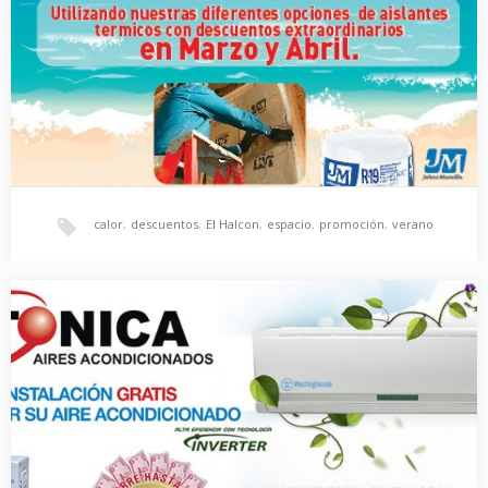
calor
,
descuentos
,
El Halcon
,
espacio
,
promoción
,
verano
Aisle el calor y decore su espacio
Este verano, aisle el calor y decore su espacio al mismo tiempo
con las diferentes opciones de…