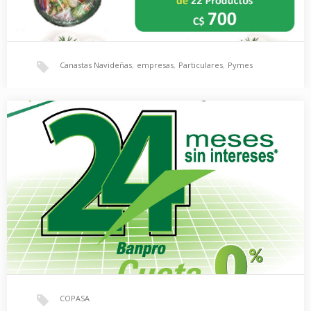
Canastas Navideñas
,
empresas
,
Particulares
,
Pymes
Canastas Navideñas para Empresas, Pymes y
Particulares
Arme su canasta con la cantidad de productos que desee.
Canastas Navideñas de 8, 17 y…
COPASA