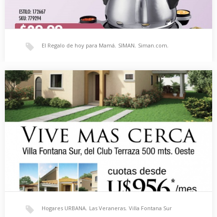
El Regalo de hoy para Mamá
,
SIMAN
,
Siman.com
,
SIMAN, Ofertas Exclusivas para Mamá
venta telefónica
EL REGALO DE HOY PARA MAMÁ: Ahorra 45% en Fondue Silver
Deluxe PRINCESS U.$ 29.99 Precio…
Hogares URBANA
,
Las Veraneras
,
Villa Fontana Sur