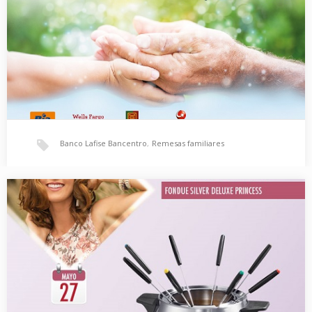
techo. ING.…
Banco Lafise Bancentro
,
Remesas familiares
BANCO LAFISE BANCENTRO, REMESAS FAMILIARES.
CUALQUIER DÍA ES BUENO RECIBIR DE LOS TUYOS UN POCO DE
CARIÑO. Remesas LAFISE ¡Unimos a…