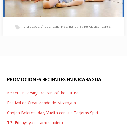
Acrobacia
,
Árabe
,
bailarines
,
Ballet
,
Ballet Clásico
,
Canto
,
Clases de Ballet en Nicaraguan Dance Academy
carretera a Masaya
,
danza
,
jazz
,
Modelaje
,
Ritmos Latinos
,
Nicaraguan Dance Academy ofrece un nuevo concepto para
disfrutar la danza. Formando bailarines integros y profesionales.
Salsa
Especialidad…
PROMOCIONES RECIENTES EN NICARAGUA
Keiser University: Be Part of the Future
Festival de Creatividadd de Nicaragua
Canjea Boletos Ida y Vuelta con tus Tarjetas Spirit
TGI Fridays ya estamos abiertos!