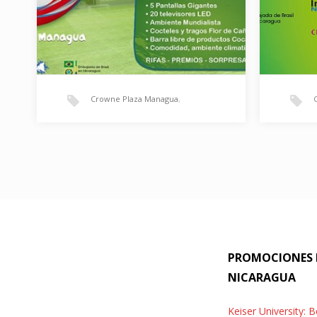
Crowne Plaza Managua
,
Estadio Virtual
,
Vive el Futbol
ESTADIO VIRTUAL 2014
MUY 
CROWNE PLAZA MANAGUA
MEJO
Vive el Futbol al máximo en el mejor
La Fies
Estadio Virtual: Estadio Crowne
vívela 
PROMOCIONES R
Plaza Managua 2014. El…
Plaza
NICARAGUA
Keiser University: B