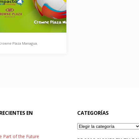
Crowne Plaza Managua
,
Fiesta del futbol 2014
PRONTO… ESPERA LA
R FIESTA DEL FUTBOL
ta de Futbol más esperada
en: Estadio 2014 Crowne
ECIENTES EN
CATEGORÍAS
 Managua. …
Categorías
e Part of the Future