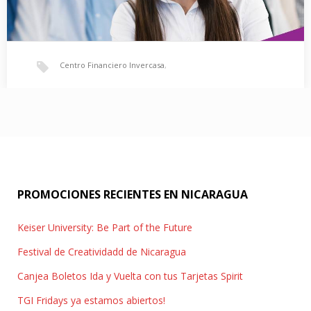
Centro Financiero Invercasa
,
SP!CRM Hiring Bonus
Customer Service Representatives
,
financial account
,
Be one of our Customer Service Representatives at Spi CRM
Nicaragua for our largest financial account…
hiring bonus
,
Nicaragua
PROMOCIONES RECIENTES EN NICARAGUA
Keiser University: Be Part of the Future
Festival de Creatividadd de Nicaragua
Canjea Boletos Ida y Vuelta con tus Tarjetas Spirit
TGI Fridays ya estamos abiertos!