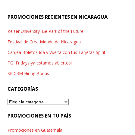
cultura organizacional
,
El Salvador
,
empowerment
,
programa «Gerentes líderes», con el cual…
PROMOCIONES RECIENTES EN NICARAGUA
escuela de negocios
,
Estados Unidos
,
Europa
,
Keiser University: Be Part of the Future
Festival de Creatividadd de Nicaragua
gabinetes de gobierno
,
gerentes líderes
,
German Retana
,
Canjea Boletos Ida y Vuelta con tus Tarjetas Spirit
TGI Fridays ya estamos abiertos!
Honduras
,
Incae
,
India
,
inteligencia emocional
,
Israel
,
SP!CRM Hiring Bonus
Japón
,
Latinoamérica
,
Nicaragua
,
CATEGORÍAS
Categorías
organismos internacionales
,
Perú
,
procesos de cambio
,
PROMOCIONES EN TU PAÍS
University of Southern California
Promociones en Guatemala