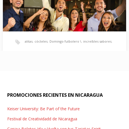
alitas
,
cócteles
,
Domingo futbolero \
,
increíbles sabores
,
TGI Fridays ya estamos abiertos!
mejor ambiente
,
nueva experiencia
,
¡Ya Abrimos! Descubrí la nueva experiencia TGI Fridays
Nicaragua. ¡Te esperamos en Fridays con nuevos e…
promoción de cervezas
,
TGI Fridays Nicaragua
,
PROMOCIONES RECIENTES EN NICARAGUA
Wings World Tour
Keiser University: Be Part of the Future
Festival de Creatividadd de Nicaragua
Canjea Boletos Ida y Vuelta con tus Tarjetas Spirit