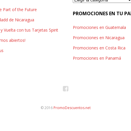
e Part of the Future
Pechuga de pollo al horno
,
PROMOCIONES EN TU PA
idadd de Nicaragua
Promociones en Guatemala
y Vuelta con tus Tarjetas Spirit
Restaurante Picadelly
,
Promociones en Nicaragua
amos abiertos!
Promociones en Costa Rica
us
Sopa de queso
,
Viernes de Paella
Promociones en Panamá
© 2016
PromoDescuentos.net