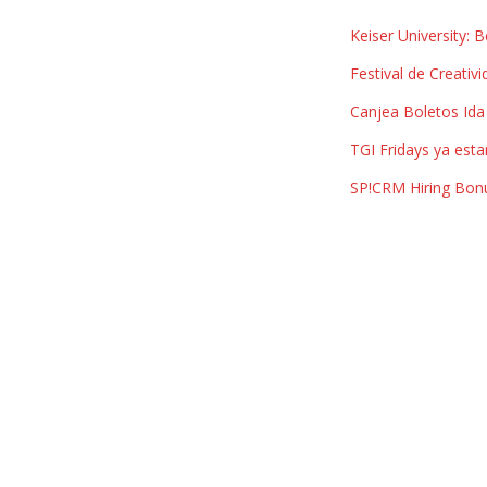
Keiser University: B
reuniones familiares
,
Festival de Creativ
Canjea Boletos Ida 
salones de conferencia
,
TGI Fridays ya est
SP!CRM Hiring Bon
tarifas especiales